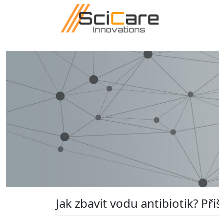
Přejít k hlavnímu obsahu
Jak zbavit vodu antibiotik? Přiš